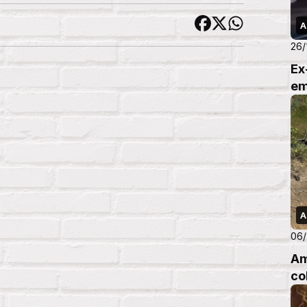
A
26/
Ex
em
A
06/
Am
co