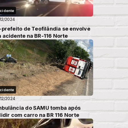
cidente
12/2024
-prefeito de Teofilândia se envolve
 acidente na BR-116 Norte
cidente
12/2024
bulância do SAMU tomba após
lidir com carro na BR 116 Norte