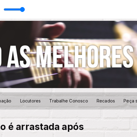
e da Madrugada com AUTOMÁTICO
mação
Locutores
Trabalhe Conosco
Recados
Peça 
o é arrastada após