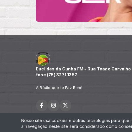
Euclides da Cunha FM - Rua Teago Carvalho n
fone (75) 3271.1357
A Rádio que te Faz Bem!
Nosso site usa cookies e outras tecnologias para que
Todos os direitos reservados.
a navegação neste site será considerado como consen