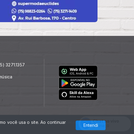
5) 3271.1357
música
Chat ao vivo
o você usa o site. Ao continuar
Com a tecnologia
Entendi
Online:
0