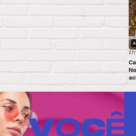
A
27/
Ca
No
ac