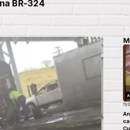
e na BR-324
M
A
11/
An
ca
Cu