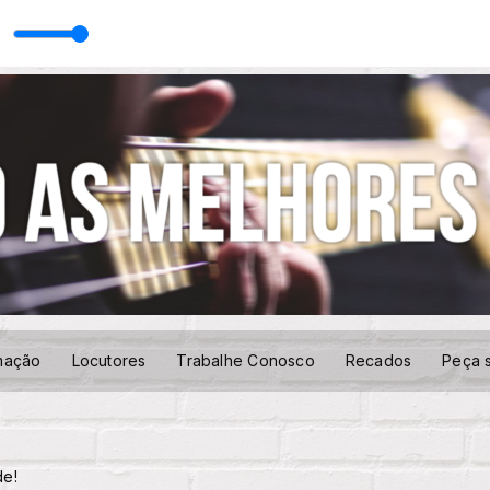
mação
Locutores
Trabalhe Conosco
Recados
Peça 
de!