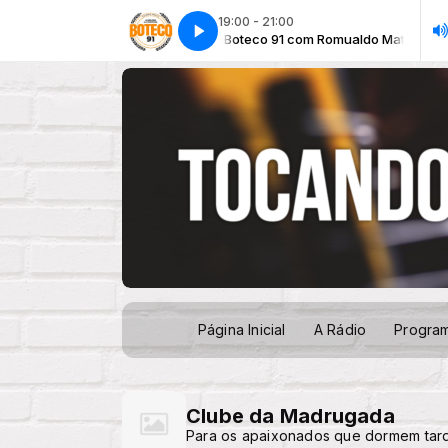
19:00 - 21:00
Boteco 91 com Romualdo Matos
Boteco 91 com Romualdo Matos
Página Inicial
A Rádio
Progra
Clube da Madrugada
Para os apaixonados que dormem tar