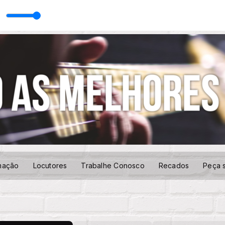
i Brum
A Voz do Brasil com Gabriela Mendes & Nasi Brum
mação
Locutores
Trabalhe Conosco
Recados
Peça 