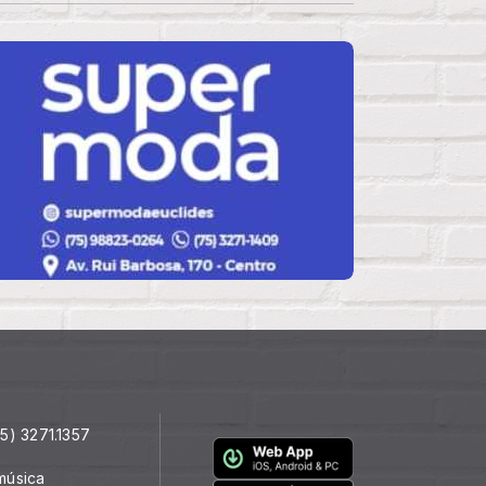
5) 3271.1357
música