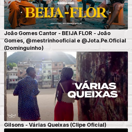
João Gomes Cantor - BEIJA FLOR - João
Gomes, @mestrinhooficial e @Jota.Pe.Oficial
(Dominguinho)
Gilsons - Várias Queixas (Clipe Oficial)